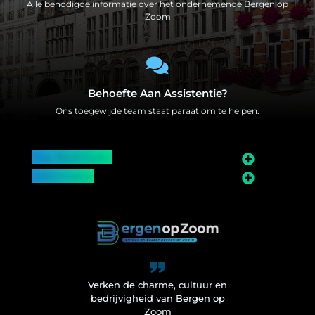
Alle benodigde informatie over het ondernemende Bergen op
Zoom
Behoefte Aan Assistentie?
Ons toegewijde team staat paraat om te helpen.
Top Bedrijven
Informatie
Over Bergen op Zoom
Wij worden ook vermeld op
Verken de charme, cultuur en
bedrijvigheid van Bergen op
Zoom