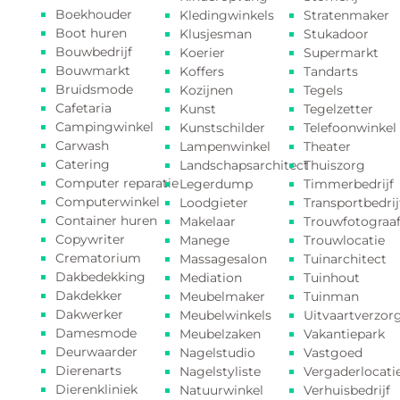
Boekhouder
Kledingwinkels
Stratenmaker
Boot huren
Klusjesman
Stukadoor
Bouwbedrijf
Koerier
Supermarkt
Bouwmarkt
Koffers
Tandarts
Bruidsmode
Kozijnen
Tegels
Cafetaria
Kunst
Tegelzetter
Campingwinkel
Kunstschilder
Telefoonwinkel
Carwash
Lampenwinkel
Theater
Catering
Landschapsarchitect
Thuiszorg
Computer reparatie
Legerdump
Timmerbedrijf
Computerwinkel
Loodgieter
Transportbedrij
Container huren
Makelaar
Trouwfotograa
Copywriter
Manege
Trouwlocatie
Crematorium
Massagesalon
Tuinarchitect
Dakbedekking
Mediation
Tuinhout
Dakdekker
Meubelmaker
Tuinman
Dakwerker
Meubelwinkels
Uitvaartverzor
Damesmode
Meubelzaken
Vakantiepark
Deurwaarder
Nagelstudio
Vastgoed
Dierenarts
Nagelstyliste
Vergaderlocati
Dierenkliniek
Natuurwinkel
Verhuisbedrijf