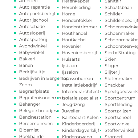
Architect
Herenkapper
Sanitair
Auto reparatie
Herenkleding
Schaatsbaan
Autopoetsbedrijf
Home
Schilder
Autorijschool
Hondenfokker
Schildersbedrij
Autoschade
Hondentrimmer
Schoenenwinke
Autosloperij
Houthandel
Schoenmaker
Autospuiterij
Houtkachel
Schoonmaakbed
Avondwinkel
Hovenier
Schoorsteenve
Babywinkel
Hoveniersbedrijf
SierbeStrating
Bakkerij
Huisarts
Skien
Banen
Ijsbaan
Slager
Bedrijfsuitje
Ijssalon
Slijterij
Bedrijven in Bergen op
Incassobureau
Slotenmaker
Zoom
Installatiebedrijf
Snackbar
Begraafplaats
Interieurarchitect
Speelgoedwink
Begrafenisondernemer
Isolatie specialist
Sportcentrum
Behanger
Jeugdzorg
Sportkleding
Belegde broodjes
Juwelier
Sportprijzen
Benzinestation
KantoorartiKelen
Sportschool
Beroemdheden​
Kinderboerderij
Sportwinkel
Bloemist
Kinderdagverblijf
Stoffenwinkel
Boekhandel
Kinderopvang
Stomerij