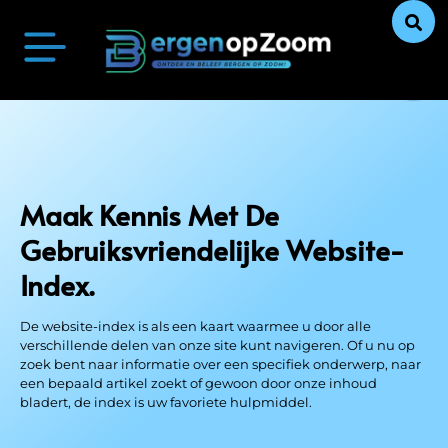
Bergen op Zoom Actueel
Ontdek Bergen op Zoom
Uit De Media
Ons Verhaal
Maak Kennis Met De
Gebruiksvriendelijke Website-
Index.
De website-index is als een kaart waarmee u door alle
verschillende delen van onze site kunt navigeren. Of u nu op
zoek bent naar informatie over een specifiek onderwerp, naar
een bepaald artikel zoekt of gewoon door onze inhoud
bladert, de index is uw favoriete hulpmiddel.