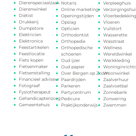
Dierenspeciaalzaak
Notaris
Verpleeghuis
Dierenwinkel
Online marketing
Verzorgingshui
Diëtist
Openingstijden
Vloerbedekkin
Drukkerij
Opslag
Vloeren
Dumpstore
Opticien
Vuilstort
Elektricien
Orthodontist
Wasserette
Elektronica
Orthopedie
Wasstraat
Feestartikelen
Orthopedische
Wellness
Feestlocatie
schoenen
Wereldwinkel
Fiets kopen
Oud ijzer
Werkkleding
Fietsenmaker
Oud papier
Woninginricht
Fietsenstalling
Over Bergen op Zoom
Woonwinkel
Financieel adviseur
Paardrijden
Zaalverhuur
Fotograaf
Parkeren
Zaalvoetbal
Fysiotherapeut
Partycentrum
Zonnebank
Gehandicaptenzorg
Pedicure
Zonwering
Gemeentehuis
Praktijkonderwijs
Zwemmen