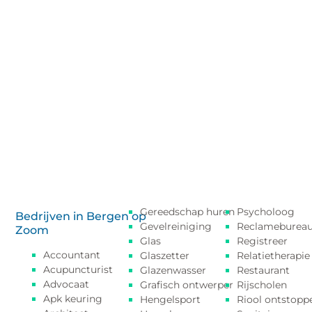
Gereedschap huren
Psycholoog
Bedrijven in Bergen op
Gevelreiniging
Reclameburea
Zoom
Glas
Registreer
Accountant
Glaszetter
Relatietherapie
Acupuncturist
Glazenwasser
Restaurant
Advocaat
Grafisch ontwerper
Rijscholen
Apk keuring
Hengelsport
Riool ontstopp