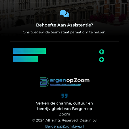
Behoefte Aan Assistentie?
Ons toegewijde team staat paraat om te helpen.
Top Bedrijven
Informatie
Over Bergen op Zoom
Wij worden ook vermeld op
Verken de charme, cultuur en
bedrijvigheid van Bergen op
Zoom
© 2024 All rights Reserved. Design by
BergenopZoomLive.nl