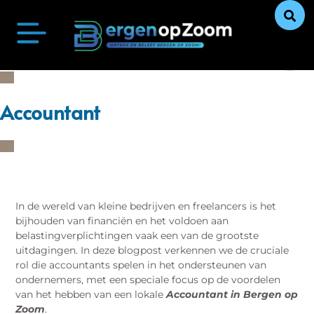
Bergen op Zoom Actueel
Ontdek Bergen op Zoom
Uit De Media
Ons Verhaal
Accountant
In de wereld van kleine bedrijven en freelancers is het
bijhouden van financiën en het voldoen aan
belastingverplichtingen vaak een van de grootste
uitdagingen. In deze blogpost verkennen we de cruciale
rol die accountants spelen in het ondersteunen van
ondernemers, met een speciale focus op de voordelen
van het hebben van een lokale
Accountant in Bergen op
Zoom
.