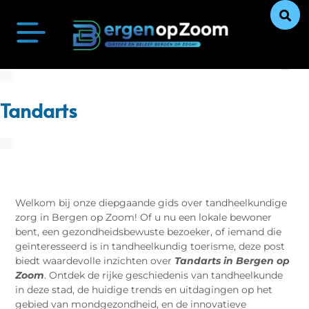
Bergen op Zoom Actueel
Ontdek Bergen op Zoom
Uit De Media
Ons Verhaal
Tandarts
Welkom bij onze diepgaande gids over tandheelkundige
zorg in Bergen op Zoom! Of u nu een lokale bewoner
bent, een gezondheidsbewuste bezoeker, of iemand die
geïnteresseerd is in tandheelkundig toerisme, deze post
biedt waardevolle inzichten over
Tandarts in Bergen op
Zoom
. Ontdek de rijke geschiedenis van tandheelkunde
in deze stad, de huidige trends en uitdagingen op het
gebied van mondgezondheid, en de innovatieve