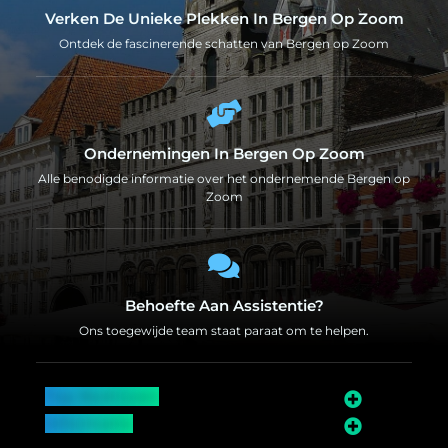
Verken De Unieke Plekken In Bergen Op Zoom
Ontdek de fascinerende schatten van Bergen op Zoom
Ondernemingen In Bergen Op Zoom
Alle benodigde informatie over het ondernemende Bergen op
Zoom
Behoefte Aan Assistentie?
Ons toegewijde team staat paraat om te helpen.
Top Bedrijven
Informatie
Over Bergen op Zoom
Wij worden ook vermeld op