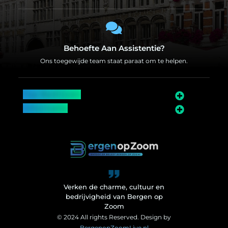
Behoefte Aan Assistentie?
Ons toegewijde team staat paraat om te helpen.
Top Bedrijven
Informatie
Over Bergen op Zoom
Wij worden ook vermeld op
Verken de charme, cultuur en
bedrijvigheid van Bergen op
Zoom
© 2024 All rights Reserved. Design by
BergenopZoomLive.nl