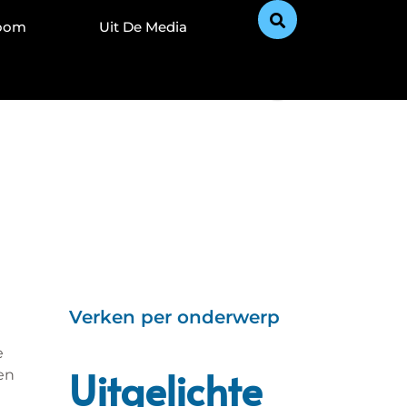
Zoom
Uit De Media
Verken per onderwerp
e
Uitgelichte
en