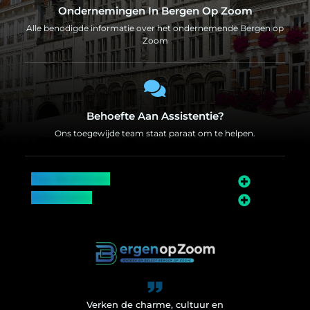
Ondernemingen In Bergen Op Zoom
Alle benodigde informatie over het ondernemende Bergen op
Zoom
Behoefte Aan Assistentie?
Ons toegewijde team staat paraat om te helpen.
Top Bedrijven
Informatie
Over Bergen op Zoom
Wij worden ook vermeld op
Verken de charme, cultuur en