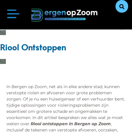
Bergen op Zoom Actueel
Ontdek Bergen op Zoom
Uit De Media
Ons Verhaal
Riool Ontstoppen
In Bergen op Zoom, net als in elke andere stad, kunnen
verstopte riolen en afvoeren voor grote problemen
zorgen. Of je nu een huiseigenaar of een verhuurder bent,
tijdige oplossingen voor rioleringsproblemen zijn
essentieel om grotere schade en ongemakken te
voorkomen. In dit artikel bespreken we alles wat je moet
weten over
Riool ontstoppen in Bergen op Zoom
,
inclusief de tekenen van verstopte afvoeren, oorzaken,