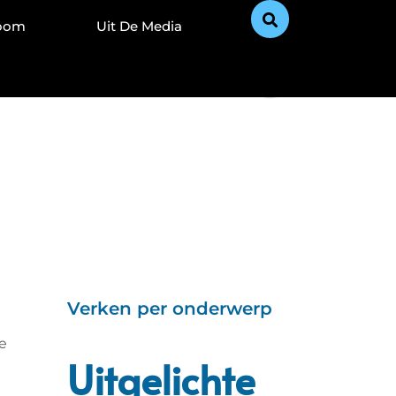
Zoom
Uit De Media
Verken per onderwerp
e
Uitgelichte