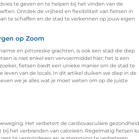
dvies te geven en te helpen bij het vinden van de
ften. Ontdek de vrijheid en flexibiliteit van fietsen in
an te schaffen en de stad te verkennen op jouw eigen
Bergen op Zoom
arme en pittoreske grachten, is ook een stad die diep
etsen is niet enkel een vervoermiddel hier; het is een
bezoeker, fietsen biedt een unieke manier om de stad te
even van de locals. In dit artikel duiken we diep in de
even we je alles wat je moet weten om op de juiste
beweging. Het verbetert de cardiovasculaire gezondheid
lpt bij het verbranden van calorieën. Regelmatig fietsen k
tress te verminderen en je stemming te verbeteren.