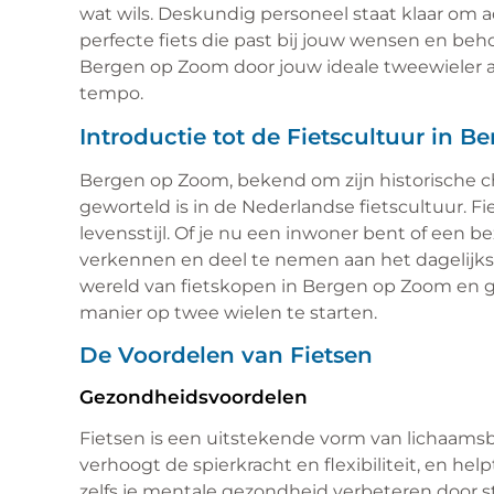
wat wils. Deskundig personeel staat klaar om a
perfecte fiets die past bij jouw wensen en behoe
Bergen op Zoom door jouw ideale tweewieler a
tempo.
Introductie tot de Fietscultuur in 
Bergen op Zoom, bekend om zijn historische ch
geworteld is in de Nederlandse fietscultuur. Fi
levensstijl. Of je nu een inwoner bent of een 
verkennen en deel te nemen aan het dagelijkse l
wereld van fietskopen in Bergen op Zoom en g
manier op twee wielen te starten.
De Voordelen van Fietsen
Gezondheidsvoordelen
Fietsen is een uitstekende vorm van lichaams
verhoogt de spierkracht en flexibiliteit, en he
zelfs je mentale gezondheid verbeteren door s