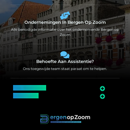
Ondernemingen In Bergen Op Zoom
Alle benodigde informatie over het ondernemende Bergen op
Zoom
Behoefte Aan Assistentie?
Ons toegewijde team staat paraat om te helpen.
Top Bedrijven
Informatie
Over Bergen op Zoom
Wij worden ook vermeld op