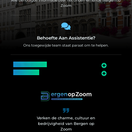
Alle benodigde informatie over het ondernemende Bergen op
Zoom
Behoefte Aan Assistentie?
Ons toegewijde team staat paraat om te helpen.
Top Bedrijven
Informatie
Over Bergen op Zoom
Wij worden ook vermeld op
Verken de charme, cultuur en
bedrijvigheid van Bergen op
Zoom