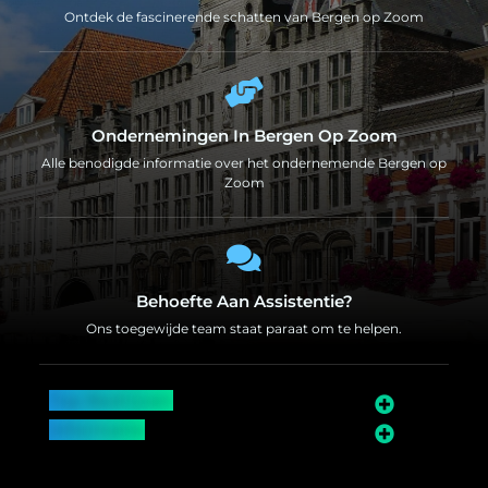
Ontdek de fascinerende schatten van Bergen op Zoom
Ondernemingen In Bergen Op Zoom
Alle benodigde informatie over het ondernemende Bergen op
Zoom
Behoefte Aan Assistentie?
Ons toegewijde team staat paraat om te helpen.
Top Bedrijven
Informatie
Over Bergen op Zoom
Wij worden ook vermeld op