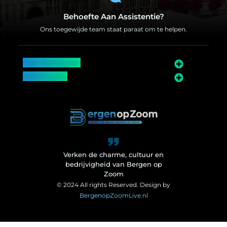
Behoefte Aan Assistentie?
Ons toegewijde team staat paraat om te helpen.
Top Bedrijven
Informatie
Over Bergen op Zoom
Wij worden ook vermeld op
Verken de charme, cultuur en
bedrijvigheid van Bergen op
Zoom
© 2024 All rights Reserved. Design by
BergenopZoomLive.nl