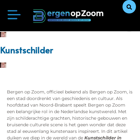
Bergen op Zoom Actueel
Ontdek Bergen op Zoom
Uit De Media
Ons Verhaal
Kunstschilder
Bergen op Zoom, officieel bekend als Bergen op Zoom, is
een stad doordrenkt van geschiedenis en cultuur. Als
hoofdstad van Noord-Brabant speelt Bergen op Zoom
een belangrijke rol in de Nederlandse kunstwereld. Met
zijn schilderachtige grachten, historische gebouwen en
bruisende culturele scene is het geen wonder dat deze
stad al eeuwenlang kunstenaars inspireert. In dit artikel
duiken we diep in de wereld van de
Kunstschilder in