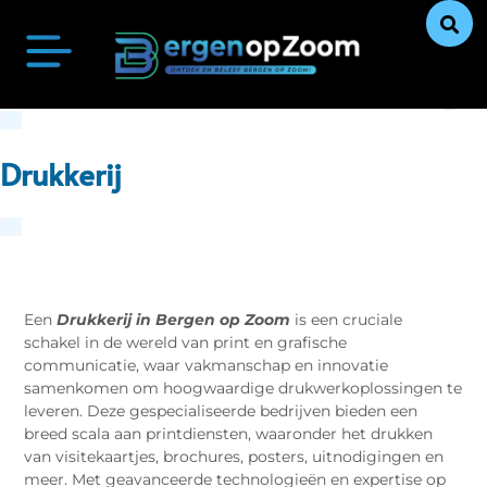
Bergen op Zoom Actueel
Ontdek Bergen op Zoom
Uit De Media
Ons Verhaal
Drukkerij
Een
Drukkerij in Bergen op Zoom
is een cruciale
schakel in de wereld van print en grafische
communicatie, waar vakmanschap en innovatie
samenkomen om hoogwaardige drukwerkoplossingen te
leveren. Deze gespecialiseerde bedrijven bieden een
breed scala aan printdiensten, waaronder het drukken
van visitekaartjes, brochures, posters, uitnodigingen en
meer. Met geavanceerde technologieën en expertise op