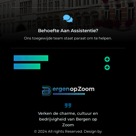
Behoefte Aan Assistentie?
Ons toegewijde team staat paraat om te helpen.
Top Bedrijven
Informatie
Over Bergen op Zoom
Wij worden ook vermeld op
Verken de charme, cultuur en
bedrijvigheid van Bergen op
Zoom
© 2024 All rights Reserved. Design by