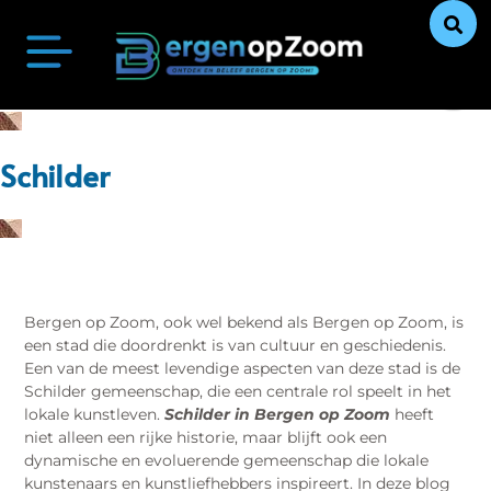
Bergen op Zoom Actueel
Ontdek Bergen op Zoom
Uit De Media
Ons Verhaal
Schilder
Bergen op Zoom, ook wel bekend als Bergen op Zoom, is
een stad die doordrenkt is van cultuur en geschiedenis.
Een van de meest levendige aspecten van deze stad is de
Schilder gemeenschap, die een centrale rol speelt in het
lokale kunstleven.
Schilder in Bergen op Zoom
heeft
niet alleen een rijke historie, maar blijft ook een
dynamische en evoluerende gemeenschap die lokale
kunstenaars en kunstliefhebbers inspireert. In deze blog