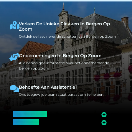
Verken De Unieke Plekken In Bergen Op
Zoom
Ontdek de fascinerende schatten van Bergen op Zoom
Ondernemingen In Bergen Op Zoom
Alle benodigde informatie over het ondernemende
Bergen op Zoom
Behoefte Aan Assistentie?
Ons toegewijde team staat paraat om te helpen.
Top Bedrijven
Informatie
Over Bergen op Zoom
Wij worden ook vermeld op