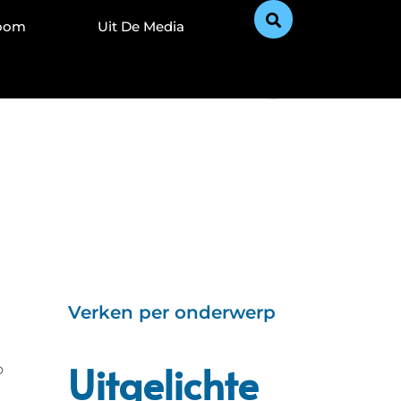
Zoom
Uit De Media
Verken per onderwerp
Uitgelichte
o