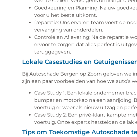
vast te stellen. Vervolgens ontvangt u een
Goedkeuring en Planning: Na uw goedkeuri
voor u het beste uitkomt.
Reparatie: Ons ervaren team voert de nodi
vervanging van onderdelen.
Controle en Aflevering: Na de reparatie 
ervoor te zorgen dat alles perfect is uitge
teruggegeven.
Lokale Casestudies en Getuigenisse
Bij Autoschade Bergen op Zoom geloven we in h
zijn een paar voorbeelden van hoe we auto’s 
Case Study 1: Een lokale ondernemer brac
bumper en motorkap na een aanrijding. B
voertuig er weer als nieuw uitzag en perf
Case Study 2: Een privé-klant kampte met 
voertuig. Onze experts herstelden de lak
Tips om Toekomstige Autoschade t