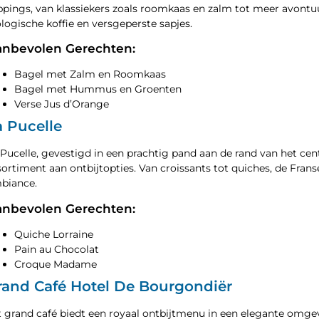
ppings, van klassiekers zoals roomkaas en zalm tot meer avontuu
ologische koffie en versgeperste sapjes.
nbevolen Gerechten:
Bagel met Zalm en Roomkaas
Bagel met Hummus en Groenten
Verse Jus d’Orange
a Pucelle
 Pucelle, gevestigd in een prachtig pand aan de rand van het ce
sortiment aan ontbijtopties. Van croissants tot quiches, de Franse
biance.
nbevolen Gerechten:
Quiche Lorraine
Pain au Chocolat
Croque Madame
rand Café Hotel De Bourgondiër
t grand café biedt een royaal ontbijtmenu in een elegante omgevin