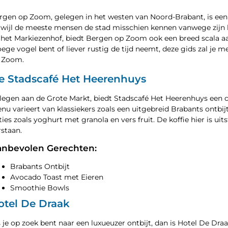
rgen op Zoom, gelegen in het westen van Noord-Brabant, is een sta
rwijl de meeste mensen de stad misschien kennen vanwege zijn
 het Markiezenhof, biedt Bergen op Zoom ook een breed scala aan
oege vogel bent of liever rustig de tijd neemt, deze gids zal je
 Zoom.
e Stadscafé Het Heerenhuys
legen aan de Grote Markt, biedt Stadscafé Het Heerenhuys een
nu varieert van klassiekers zoals een uitgebreid Brabants ontbi
ties zoals yoghurt met granola en vers fruit. De koffie hier is u
rstaan.
nbevolen Gerechten:
Brabants Ontbijt
Avocado Toast met Eieren
Smoothie Bowls
otel De Draak
s je op zoek bent naar een luxueuzer ontbijt, dan is Hotel De Draa