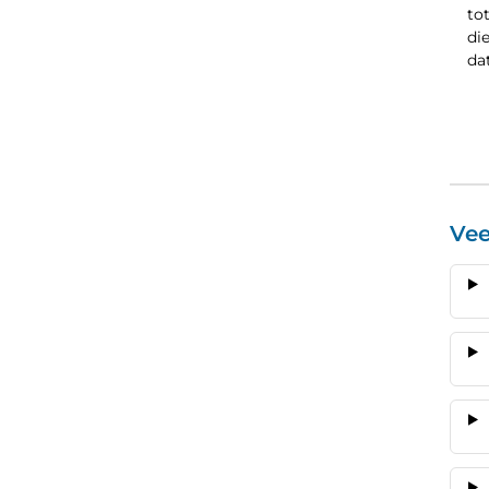
to
di
da
Vee