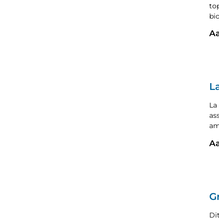
to
bi
Aa
L
La
as
am
Aa
G
Di