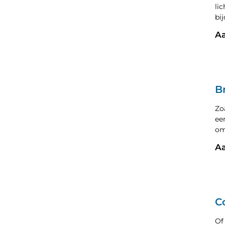
li
bi
Aa
B
Zo
ee
om
Aa
C
Of