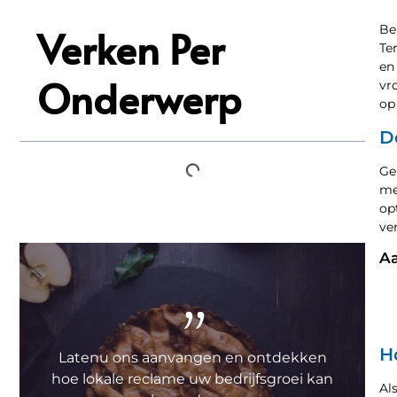
Verken Per
Be
Te
en
Onderwerp
vr
op
D
Ge
me
op
ve
Aa
"
H
Latenu ons aanvangen en ontdekken
hoe lokale reclame uw bedrijfsgroei kan
Al