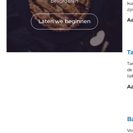
bevorderen
ku
zi
Aa
Laten we beginnen
T
Ta
de
lie
Aa
B
Vo