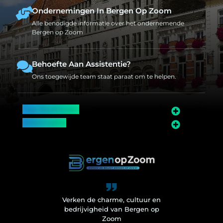
Ondernemingen In Bergen Op Zoom
Alle benodigde informatie over het ondernemende
Bergen op Zoom
Behoefte Aan Assistentie?
Ons toegewijde team staat paraat om te helpen.
Top Bedrijven
Informatie
Over Bergen op Zoom
Wij worden ook vermeld op
Verken de charme, cultuur en
bedrijvigheid van Bergen op
Zoom