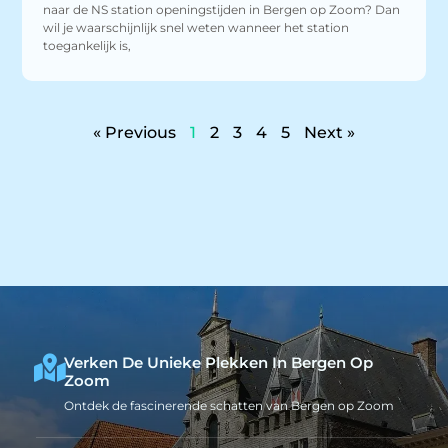
naar de NS station openingstijden in Bergen op Zoom? Dan
wil je waarschijnlijk snel weten wanneer het station
toegankelijk is,
« Previous
1
2
3
4
5
Next »
Verken De Unieke Plekken In Bergen Op
Zoom
Ontdek de fascinerende schatten van Bergen op Zoom