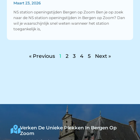
Maart 23, 2026
NS station openingstijden Bergen op Zoom Ben je op zoek
naar de NS station openingstijden in Bergen op Zoom? Dan
wil je waarschijnlijk snel weten wanneer het station
toegankelijk is,
« Previous
1
2
3
4
5
Next »
Verken De Unieke Plekken In Bergen Op
Zoom