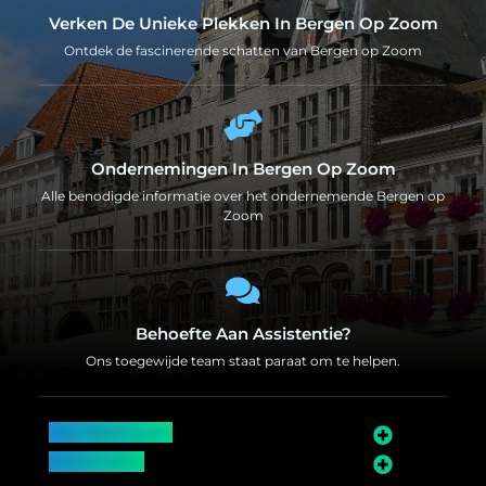
Verken De Unieke Plekken In Bergen Op Zoom
Ontdek de fascinerende schatten van Bergen op Zoom
Ondernemingen In Bergen Op Zoom
Alle benodigde informatie over het ondernemende Bergen op
Zoom
Behoefte Aan Assistentie?
Ons toegewijde team staat paraat om te helpen.
Top Bedrijven
Informatie
Over Bergen op Zoom
Wij worden ook vermeld op