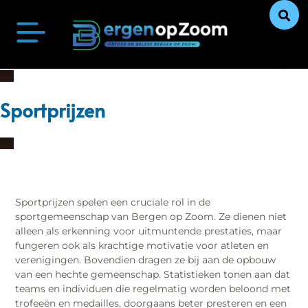
Bergen op Zoom Actueel
Ontdek Bergen op Zoom
Uit De Media
Ons Verhaal
Sportprijzen
Sportprijzen spelen een cruciale rol in de
sportgemeenschap van Bergen op Zoom. Ze dienen niet
alleen als erkenning voor uitmuntende prestaties, maar
fungeren ook als krachtige motivatie voor atleten en
verenigingen. Bovendien dragen ze bij aan de opbouw
van een hechte gemeenschap. Statistieken tonen aan dat
teams en individuen die regelmatig worden beloond met
trofeeën en medailles, doorgaans beter presteren en een