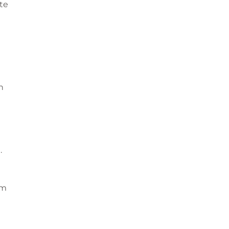
te
n
.
um