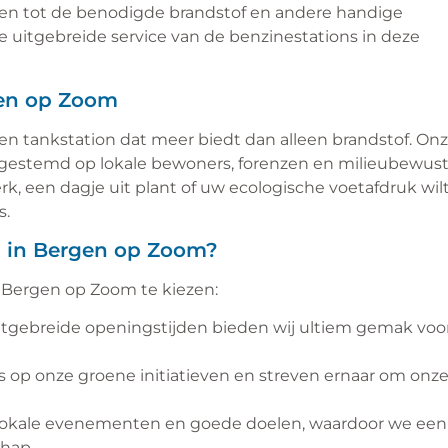
ben tot de benodigde brandstof en andere handige
e uitgebreide service van de benzinestations in deze
gen op Zoom
n tankstation dat meer biedt dan alleen brandstof. On
fgestemd op lokale bewoners, forenzen en milieubewus
 een dagje uit plant of uw ecologische voetafdruk wil
s.
n in Bergen op Zoom?
n Bergen op Zoom te kiezen:
uitgebreide openingstijden bieden wij ultiem gemak voo
rots op onze groene initiatieven en streven ernaar om onz
okale evenementen en goede doelen, waardoor we een
chap.