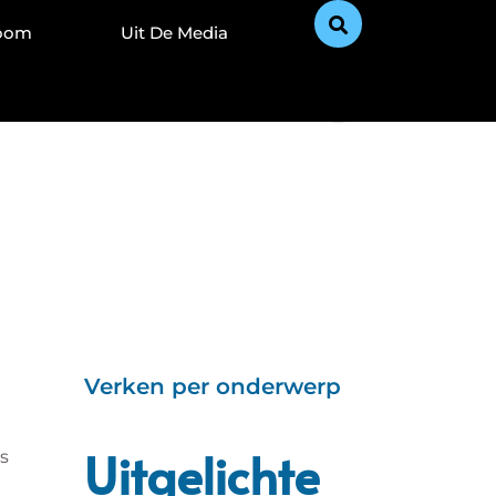
Zoom
Uit De Media
Verken per onderwerp
Uitgelichte
s