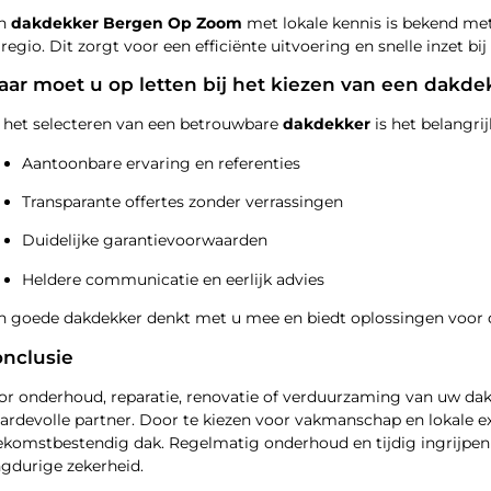
n
dakdekker Bergen Op Zoom
met lokale kennis is bekend me
 regio. Dit zorgt voor een efficiënte uitvoering en snelle inzet b
ar moet u op letten bij het kiezen van een dakde
j het selecteren van een betrouwbare
dakdekker
is het belangrij
Aantoonbare ervaring en referenties
Transparante offertes zonder verrassingen
Duidelijke garantievoorwaarden
Heldere communicatie en eerlijk advies
n goede dakdekker denkt met u mee en biedt oplossingen voor d
nclusie
or onderhoud, reparatie, renovatie of verduurzaming van uw dak
ardevolle partner. Door te kiezen voor vakmanschap en lokale exp
ekomstbestendig dak. Regelmatig onderhoud en tijdig ingrijpe
ngdurige zekerheid.