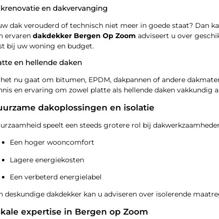
krenovatie en dakvervanging
 uw dak verouderd of technisch niet meer in goede staat? Dan kan
n ervaren
dakdekker Bergen Op Zoom
adviseert u over geschi
st bij uw woning en budget.
atte en hellende daken
 het nu gaat om bitumen, EPDM, dakpannen of andere dakmateri
nnis en ervaring om zowel platte als hellende daken vakkundig 
urzame dakoplossingen en isolatie
urzaamheid speelt een steeds grotere rol bij dakwerkzaamheden.
Een hoger wooncomfort
Lagere energiekosten
Een verbeterd energielabel
n deskundige dakdekker kan u adviseren over isolerende maatreg
kale expertise in Bergen op Zoom