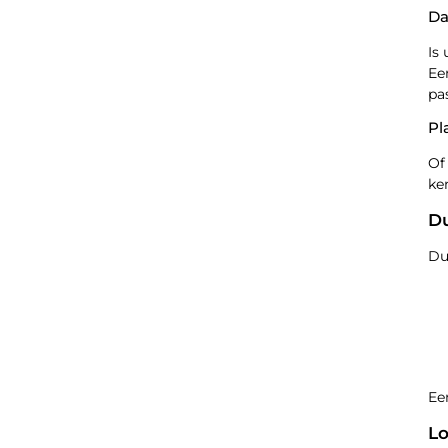
Da
Is
Ee
pa
Pl
Of
ke
Du
Du
Ee
Lo