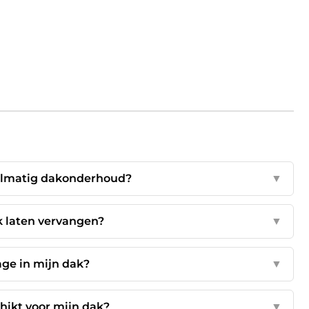
gelmatig dakonderhoud?
▼
 laten vervangen?
▼
age in mijn dak?
▼
hikt voor mijn dak?
▼