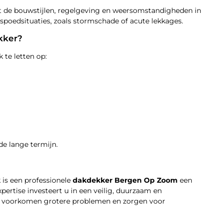
t de bouwstijlen, regelgeving en weersomstandigheden in
ij spoedsituaties, zoals stormschade of acute lekkages.
kker?
k te letten op:
e lange termijn.
 is een professionele
dakdekker Bergen Op Zoom
een
ertise investeert u in een veilig, duurzaam en
n voorkomen grotere problemen en zorgen voor