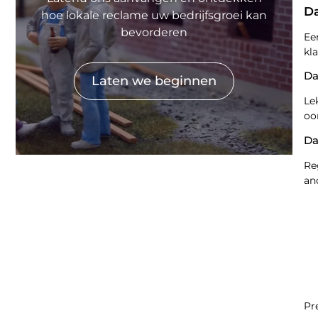
D
hoe lokale reclame uw bedrijfsgroei kan
bevorderen
Ee
kl
Da
Laten we beginnen
Le
oo
Da
Re
an
Pr