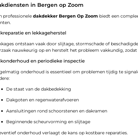
akdiensten in Bergen op Zoom
n professionele
dakdekker Bergen Op Zoom
biedt een compleet
anten.
kreparatie en lekkageherstel
kkages ontstaan vaak door slijtage, stormschade of beschadigd
rzaak nauwkeurig op en herstelt het probleem vakkundig, zoda
konderhoud en periodieke inspectie
gelmatig onderhoud is essentieel om problemen tijdig te signale
dere:
De staat van de dakbedekking
Dakgoten en regenwaterafvoeren
Aansluitingen rond schoorstenen en dakramen
Beginnende scheurvorming en slijtage
eventief onderhoud verlaagt de kans op kostbare reparaties.