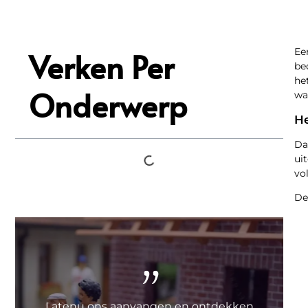
Verken Per
Ee
be
he
Onderwerp
wa
He
Da
ui
vo
De
"
Latenu ons aanvangen en ontdekken