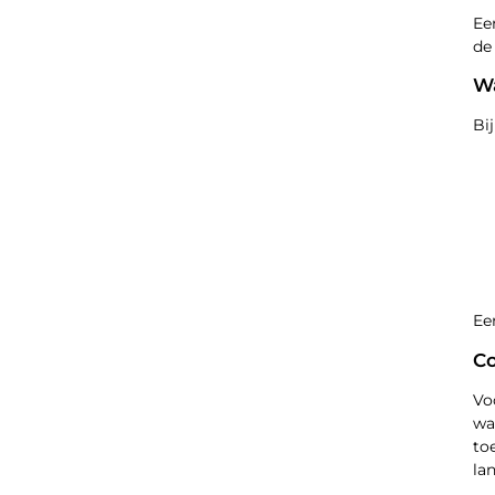
Ee
de
Wa
Bi
Ee
Co
Vo
wa
to
la