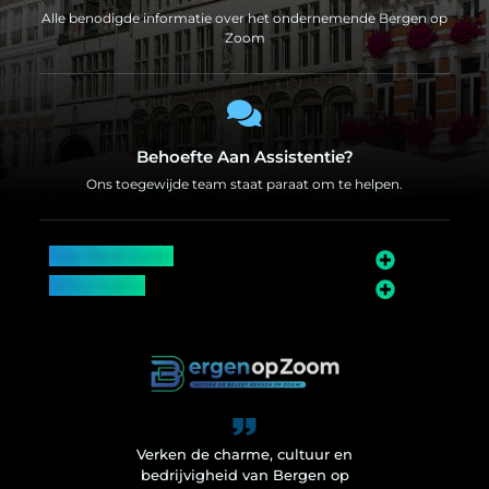
Alle benodigde informatie over het ondernemende Bergen op
Zoom
Behoefte Aan Assistentie?
Ons toegewijde team staat paraat om te helpen.
Top Bedrijven
Informatie
Over Bergen op Zoom
Wij worden ook vermeld op
Verken de charme, cultuur en
bedrijvigheid van Bergen op