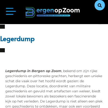
Bergen op Zoom Actueel
Ontdek Bergen op Zoom
Uit De Media
Ons Verhaal
Legerdump
Legerdump in Bergen op Zoom
, bekend om zijn rijke
geschiedenis en pittoreske grachten, herbergt een unieke
schat die vaak over het hoofd wordt gezien: de
Legerdump. Deze locatie, doordrenkt van militaire
geschiedenis en gevuld met artefacten van weleer, biedt
zowel lokale bewoners als bezoekers een fascinerende
kijk op het verleden. De Legerdump is niet alleen een plek
om geschiedenis te ontdekken, maar ook een voorbeeld