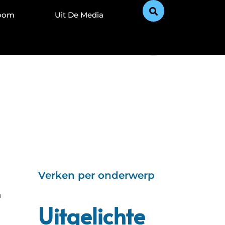
Zoom
Uit De Media
Verken per onderwerp
n
Uitgelichte