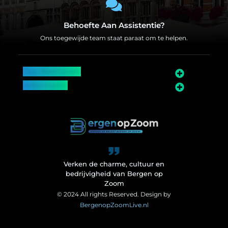
Behoefte Aan Assistentie?
Ons toegewijde team staat paraat om te helpen.
Top Bedrijven
Informatie
Over Bergen op Zoom
Wij worden ook vermeld op
Verken de charme, cultuur en
bedrijvigheid van Bergen op
Zoom
© 2024 All rights Reserved. Design by
BergenopZoomLive.nl