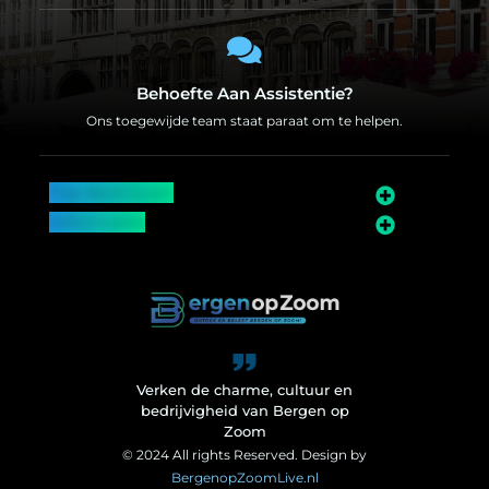
Behoefte Aan Assistentie?
Ons toegewijde team staat paraat om te helpen.
Top Bedrijven
Informatie
Over Bergen op Zoom
Wij worden ook vermeld op
Verken de charme, cultuur en
bedrijvigheid van Bergen op
Zoom
© 2024 All rights Reserved. Design by
BergenopZoomLive.nl