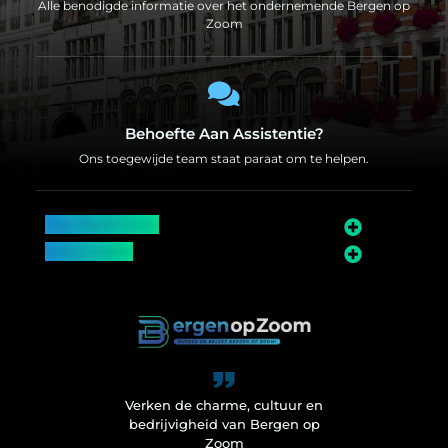
Alle benodigde informatie over het ondernemende Bergen op
Zoom
Behoefte Aan Assistentie?
Ons toegewijde team staat paraat om te helpen.
Top Bedrijven
Informatie
Over Bergen op Zoom
Wij worden ook vermeld op
Verken de charme, cultuur en
bedrijvigheid van Bergen op
Zoom