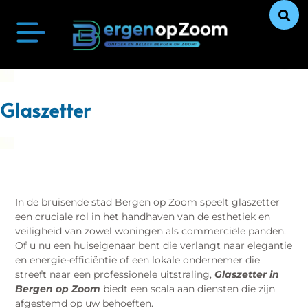
Bergen op Zoom Actueel
Ontdek Bergen op Zoom
Uit De Media
Ons Verhaal
Glaszetter
In de bruisende stad Bergen op Zoom speelt glaszetter
een cruciale rol in het handhaven van de esthetiek en
veiligheid van zowel woningen als commerciële panden.
Of u nu een huiseigenaar bent die verlangt naar elegantie
en energie-efficiëntie of een lokale ondernemer die
streeft naar een professionele uitstraling,
Glaszetter in
Bergen op Zoom
biedt een scala aan diensten die zijn
afgestemd op uw behoeften.