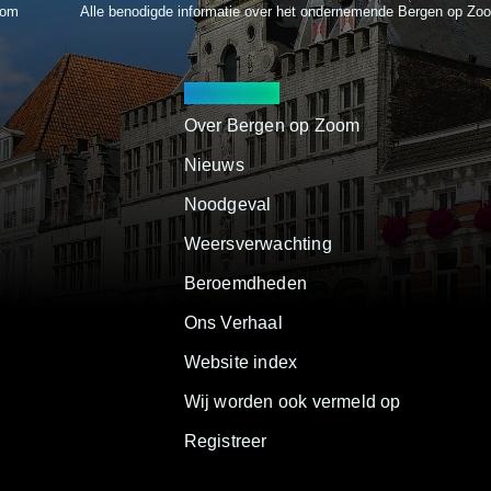
oom
Alle benodigde informatie over het ondernemende Bergen op Zo
Informatie
Over Bergen op Zoom
Nieuws
Noodgeval
Weersverwachting
Beroemdheden
Ons Verhaal
Website index
Wij worden ook vermeld op
Registreer