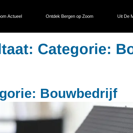
oom Actueel
Ontdek Bergen op Zoom
Uit De 
taat: Categorie: B
gorie: Bouwbedrijf