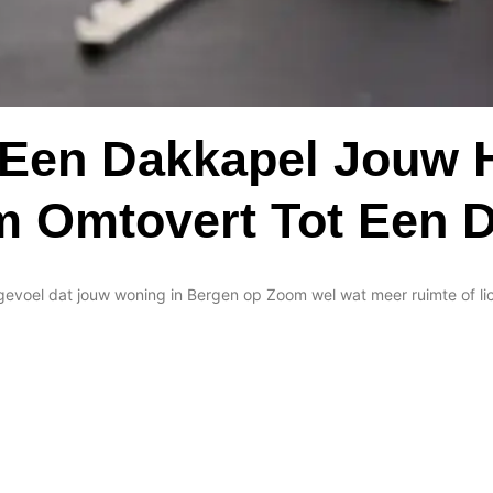
Een Dakkapel Jouw H
 Omtovert Tot Een 
 gevoel dat jouw woning in Bergen op Zoom wel wat meer ruimte of li