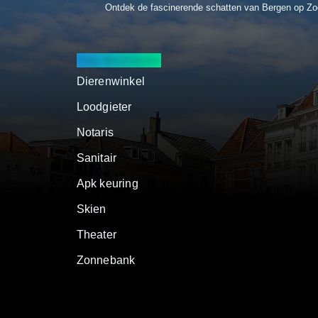
Ontdek de fascinerende schatten van Bergen op Z
Top Bedrijven
Dierenwinkel
Loodgieter
Notaris
Sanitair
Apk keuring
Skien
Theater
Zonnebank