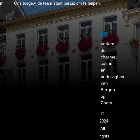
om
Ons toegewijde team staat paraat om te helpen.
Verken
de
charme,
cultuur
en
bedrijvigheid
van
Bergen
op
Zoom
©
2024
All
rights