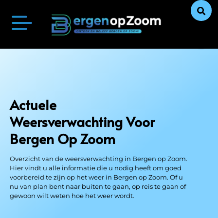
Bergen op Zoom Actueel
Ontdek Bergen op Zoom
Uit De Media
Ons Verhaal
Actuele
Weersverwachting
Voor
Bergen Op Zoom
Overzicht van de weersverwachting in Bergen op Zoom.
Hier vindt u alle informatie die u nodig heeft om goed
voorbereid te zijn op het weer in Bergen op Zoom. Of u
nu van plan bent naar buiten te gaan, op reis te gaan of
gewoon wilt weten hoe het weer wordt.