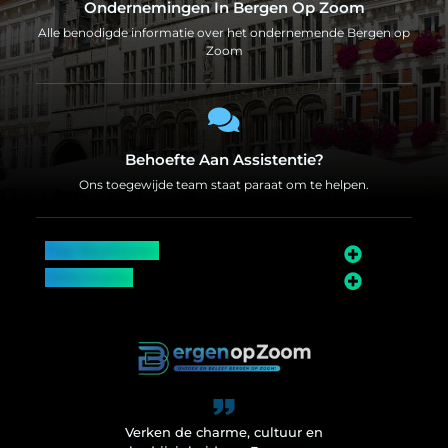
Ondernemingen In Bergen Op Zoom
Alle benodigde informatie over het ondernemende Bergen op
Zoom
Behoefte Aan Assistentie?
Ons toegewijde team staat paraat om te helpen.
Top Bedrijven
Informatie
Over Bergen op Zoom
Wij worden ook vermeld op
Verken de charme, cultuur en