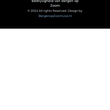
bedrijvigheid van Bergen op
Zoom
© 2024 All rights Reserved. Design by
BergenopZoomLive.nl