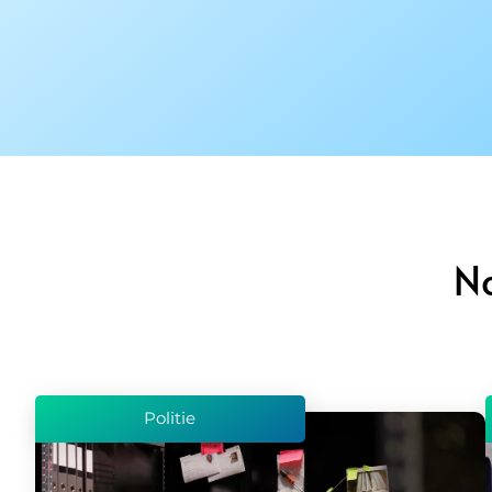
N
Politie