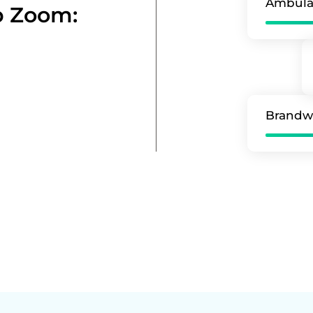
Ambula
p Zoom:
Brandw