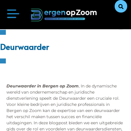
Bergen op Zoom Actueel
Ontdek Bergen op Zoom
Uit De Media
Ons Verhaal
Deurwaarder
Deurwaarder in Bergen op Zoom
, In de dynamische
wereld van ondernemerschap en juridische
dienstverlening speelt de Deurwaarder een cruciale rol.
Voor kleine bedrijven en juridische professionals in
Bergen op Zoom kan de expertise van een deurwaarder
het verschil maken tussen succes en financiële
uitdagingen. In deze blogpost bieden we een uitgebreide
gids over de rol en voordelen van deurwaardersdiensten,