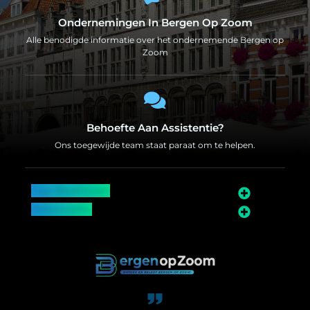
Ondernemingen In Bergen Op Zoom
Alle benodigde informatie over het ondernemende Bergen op
Zoom
Behoefte Aan Assistentie?
Ons toegewijde team staat paraat om te helpen.
Top Bedrijven
Informatie
Over Bergen op Zoom
Wij worden ook vermeld op