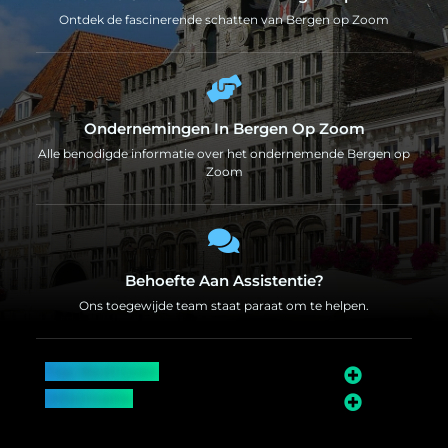
Ontdek de fascinerende schatten van Bergen op Zoom
Ondernemingen In Bergen Op Zoom
Alle benodigde informatie over het ondernemende Bergen op
Zoom
Behoefte Aan Assistentie?
Ons toegewijde team staat paraat om te helpen.
Top Bedrijven
Informatie
Over Bergen op Zoom
Wij worden ook vermeld op