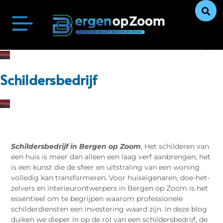
Bergen op Zoom Actueel
Ontdek Bergen op Zoom
Uit De Media
Ons Verhaal
Schildersbedrijf
Schildersbedrijf in Bergen op Zoom
, Het schilderen van
een huis is meer dan alleen een laag verf aanbrengen; het
is een kunst die de sfeer en uitstraling van een woning
volledig kan transformeren. Voor huiseigenaren, doe-het-
zelvers en interieurontwerpers in Bergen op Zoom is het
essentieel om te begrijpen waarom professionele
schilderdiensten een investering waard zijn. In deze blog
duiken we dieper in op de rol van een schildersbedrijf, de