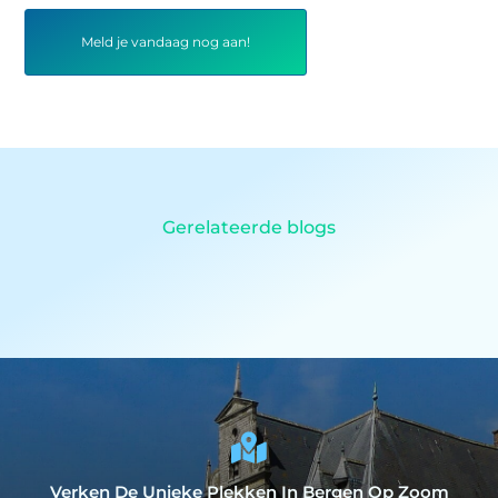
Meld je vandaag nog aan!
Gerelateerde blogs
Verken De Unieke Plekken In Bergen Op Zoom