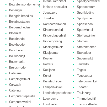
Interieurarchitect
Speelgoedwinkel
Begrafenisondernemer
Isolatie specialist
Sportcentrum
Behanger
Jeugdzorg
Sportkleding
Belegde broodjes
Juwelier
Sportprijzen
Benzinestation
KantoorartiKelen
Sportschool
Beroemdheden​
Kinderboerderij
Sportwinkel
Bloemist
Kinderdagverblijf
Stoffenwinkel
Boekhandel
Kinderopvang
Stomerij
Boekhouder
Kledingwinkels
Stratenmaker
Boot huren
Klusjesman
Stukadoor
Bouwbedrijf
Koerier
Supermarkt
Bouwmarkt
Koffers
Tandarts
Bruidsmode
Kozijnen
Tegels
Cafetaria
Kunst
Tegelzetter
Campingwinkel
Kunstschilder
Telefoonwinkel
Carwash
Lampenwinkel
Theater
Catering
Landschapsarchitect
Thuiszorg
Computer reparatie
Legerdump
Timmerbedrijf
Computerwinkel
Loodgieter
Transportbedrijf