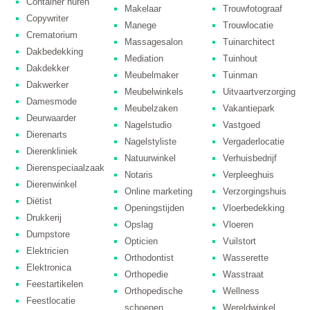
Container huren
Makelaar
Trouwfotograaf
Copywriter
Manege
Trouwlocatie
Crematorium
Massagesalon
Tuinarchitect
Dakbedekking
Mediation
Tuinhout
Dakdekker
Meubelmaker
Tuinman
Dakwerker
Meubelwinkels
Uitvaartverzorging
Damesmode
Meubelzaken
Vakantiepark
Deurwaarder
Nagelstudio
Vastgoed
Dierenarts
Nagelstyliste
Vergaderlocatie
Dierenkliniek
Natuurwinkel
Verhuisbedrijf
Dierenspeciaalzaak
Notaris
Verpleeghuis
Dierenwinkel
Online marketing
Verzorgingshuis
Diëtist
Openingstijden
Vloerbedekking
Drukkerij
Opslag
Vloeren
Dumpstore
Opticien
Vuilstort
Elektricien
Orthodontist
Wasserette
Elektronica
Orthopedie
Wasstraat
Feestartikelen
Orthopedische
Wellness
Feestlocatie
schoenen
Wereldwinkel