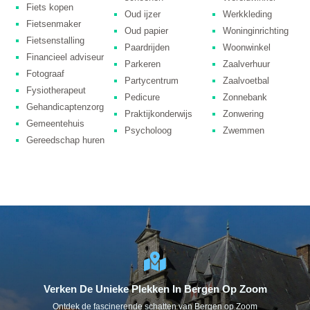
Fiets kopen
Oud ijzer
Werkkleding
Fietsenmaker
Oud papier
Woninginrichting
Fietsenstalling
Paardrijden
Woonwinkel
Financieel adviseur
Parkeren
Zaalverhuur
Fotograaf
Partycentrum
Zaalvoetbal
Fysiotherapeut
Pedicure
Zonnebank
Gehandicaptenzorg
Praktijkonderwijs
Zonwering
Gemeentehuis
Psycholoog
Zwemmen
Gereedschap huren
Verken De Unieke Plekken In Bergen Op Zoom
Ontdek de fascinerende schatten van Bergen op Zoom