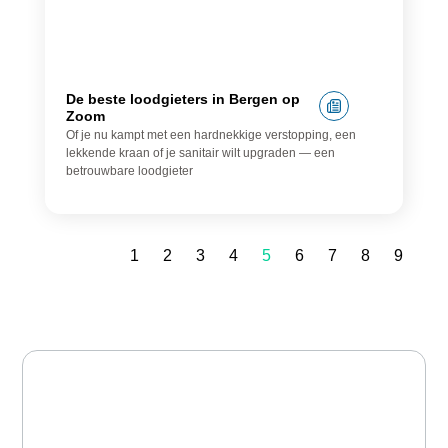
De beste loodgieters in Bergen op
Zoom
Of je nu kampt met een hardnekkige verstopping, een
lekkende kraan of je sanitair wilt upgraden — een
betrouwbare loodgieter
1
2
3
4
5
6
7
8
9