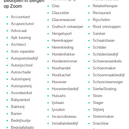
Bedrijven in Bergen
Glas
Relatietherapie
op Zoom
Glaszetter
Restaurant
Accountant
Glazenwasser
Rijscholen
Acupuncturist
Grafisch ontwerper
Riool ontstoppen
Advocaat
Hengelsport
Sanitair
Apk keuring
Herenkapper
Schaatsbaan
Architect
Herenkleding
Schilder
Auto reparatie
Hondenfokker
Schildersbedrijf
Autopoetsbedrijf
Hondentrimmer
Schoenenwinkels
Autorijschool
Houthandel
Schoenmaker
Autoschade
Houtkachel
Schoonmaakbedrijf
Autosloperij
Hovenier
Schoorsteenveger
Autospuiterij
Hoveniersbedrijf
SierbeStrating
Avondwinkel
Huisarts
Skien
Babywinkel
Ijsbaan
Slager
Bakkerij
Ijssalon
Slijterij
Banen
Incassobureau
Slotenmaker
Bedrijfsuitje
Installatiebedrijf
Snackbar
Begraafplaats