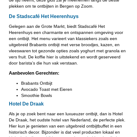
de tijd neemt, deze gids zal je meenemen langs de beste
plekken om te ontbijten in Bergen op Zoom.
De Stadscafé Het Heerenhuys
Gelegen aan de Grote Markt, biedt Stadscafé Het
Heerenhuys een charmante en ontspannen omgeving voor
een ontbijt. Het menu varieert van klassiekers zoals een
uitgebreid Brabants ontbijt met verse broodjes, kazen, en
vleeswaren tot gezonde opties zoals yoghurt met granola en
vers fruit. De koffie hier is uitstekend en wordt geserveerd
door barista’s die hun vak verstaan.
Aanbevolen Gerechten:
Brabants Ontbijt
Avocado Toast met Eieren
Smoothie Bowls
Hotel De Draak
Als je op zoek bent naar een luxueuzer ontbijt, dan is Hotel
De Draak, het oudste hotel van Nederland, de perfecte plek.
Hier kun je genieten van een uitgebreid ontbijtbuffet in een
historisch decor. Bijzonder is dat veel producten lokaal en