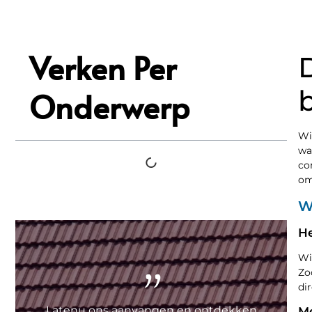
Verken Per
Onderwerp
Wi
wa
co
om
W
He
"
Wi
Zo
di
Latenu ons aanvangen en ontdekken
Me