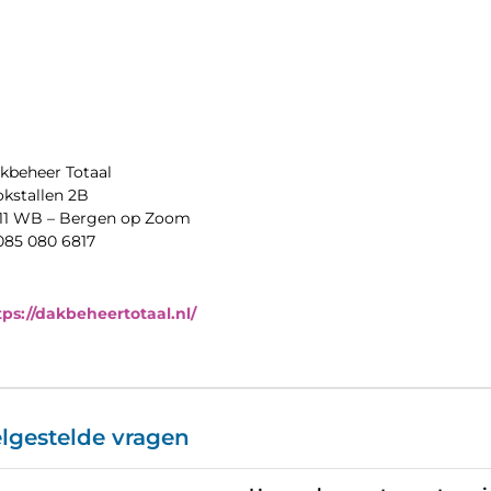
kbeheer Totaal
okstallen 2B
11 WB – Bergen op Zoom
 085 080 6817
tps://dakbeheertotaal.nl/
lgestelde vragen