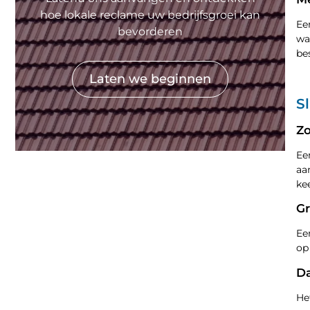
hoe lokale reclame uw bedrijfsgroei kan
Ee
bevorderen
wa
be
Laten we beginnen
S
Zo
Ee
aa
ke
G
Ee
op
Da
He