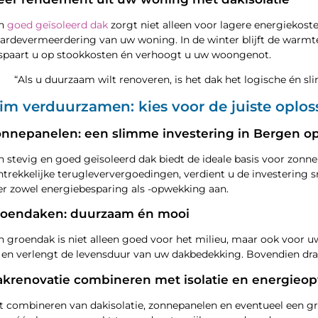
n
goed geïsoleerd dak
zorgt niet alleen voor lagere energieko
ardevermeerdering van uw woning. In de winter blijft de warmte b
spaart u op stookkosten én verhoogt u uw woongenot.
“Als u duurzaam wilt renoveren, is het dak het logische én s
lim verduurzamen: kies voor de juiste oplo
nnepanelen: een slimme investering in Bergen 
n stevig en goed geïsoleerd dak biedt de ideale basis voor zonne
ntrekkelijke terugleververgoedingen, verdient u de investering s
er zowel energiebesparing als -opwekking aan.
roendaken: duurzaam én mooi
n groendak is niet alleen goed voor het milieu, maar ook voor u
 en verlengt de levensduur van uw dakbedekking. Bovendien draa
krenovatie combineren met isolatie en energieo
t combineren van dakisolatie, zonnepanelen en eventueel een g