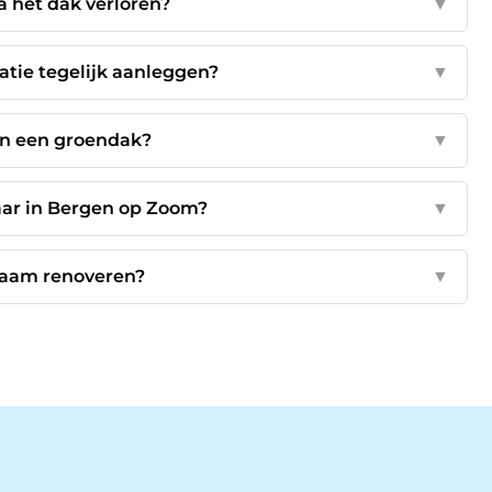
a het dak verloren?
▼
atie tegelijk aanleggen?
▼
an een groendak?
▼
aar in Bergen op Zoom?
▼
zaam renoveren?
▼