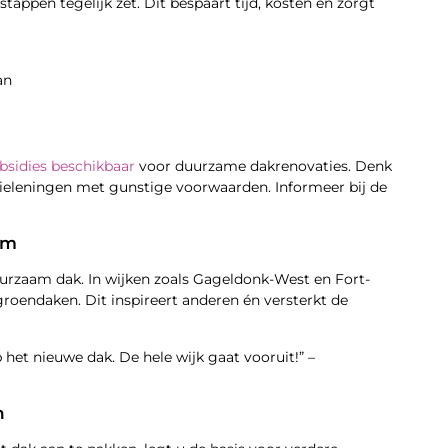
ppen tegelijk zet. Dit bespaart tijd, kosten én zorgt
an
ubsidies beschikbaar
voor duurzame dakrenovaties. Denk
gieleningen met gunstige voorwaarden. Informeer bij de
om
rzaam dak. In wijken zoals Gageldonk-West en Fort-
roendaken. Dit inspireert anderen én versterkt de
 het nieuwe dak. De hele wijk gaat vooruit!” –
n