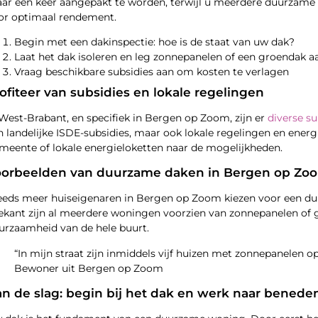
ar één keer aangepakt te worden, terwijl u meerdere duurzame sta
or optimaal rendement.
Begin met een dakinspectie: hoe is de staat van uw dak?
Laat het dak isoleren en leg zonnepanelen of een groendak a
Vraag beschikbare subsidies aan om kosten te verlagen
ofiteer van subsidies en lokale regelingen
 West-Brabant, en specifiek in Bergen op Zoom, zijn er
diverse s
n landelijke ISDE-subsidies, maar ook lokale regelingen en ener
meente of lokale energieloketten naar de mogelijkheden.
oorbeelden van duurzame daken in Bergen op Zo
eeds meer huiseigenaren in Bergen op Zoom kiezen voor een duu
ekant zijn al meerdere woningen voorzien van zonnepanelen of g
urzaamheid van de hele buurt.
“In mijn straat zijn inmiddels vijf huizen met zonnepanelen op
Bewoner uit Bergen op Zoom
n de slag: begin bij het dak en werk naar benede