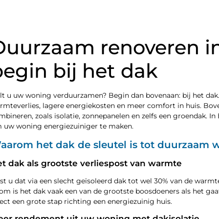
Duurzaam renoveren i
begin bij het dak
lt u uw woning verduurzamen? Begin dan bovenaan: bij het dak.
rmteverlies, lagere energiekosten en meer comfort in huis. Bo
mbineren, zoals isolatie, zonnepanelen en zelfs een groendak. I
 uw woning energiezuiniger te maken.
aarom het dak de sleutel is tot duurzaam
t dak als grootste verliespost van warmte
st u dat via een slecht geïsoleerd dak tot wel 30% van de warm
om is het dak vaak een van de grootste boosdoeners als het gaat
rect een grote stap richting een energiezuinig huis.
er rendement uit uw woning met dakisolatie