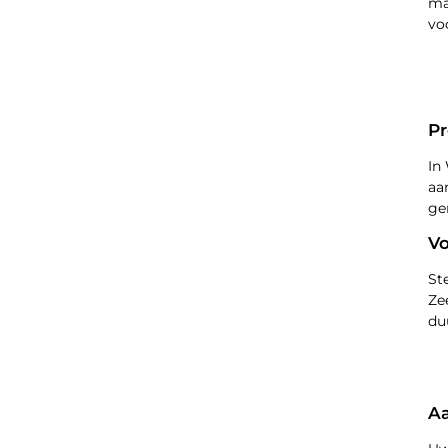
ma
vo
Pr
In
aa
ge
V
St
Ze
du
Aa