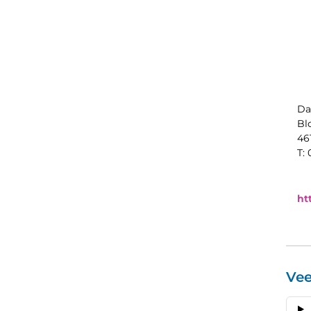
Da
Bl
46
T:
ht
Vee