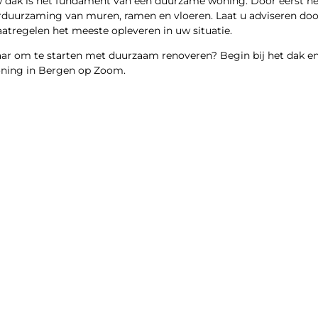
 dak is het fundament van een duurzame woning. Door eerst het 
rduurzaming van muren, ramen en vloeren. Laat u adviseren door
atregelen het meeste opleveren in uw situatie.
aar om te starten met duurzaam renoveren? Begin bij het dak en
ning in Bergen op Zoom.