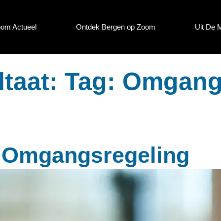
oom Actueel
Ontdek Bergen op Zoom
Uit De 
ltaat: Tag: Omgang
 Omgangsregeling