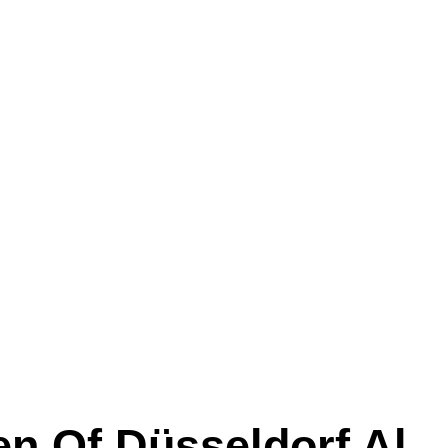
n
en Of Düsseldorf Al