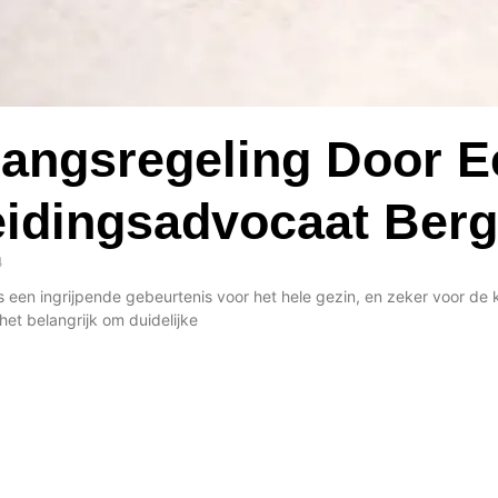
ngsregeling Door E
idingsadvocaat Ber
4
s een ingrijpende gebeurtenis voor het hele gezin, en zeker voor de
s het belangrijk om duidelijke