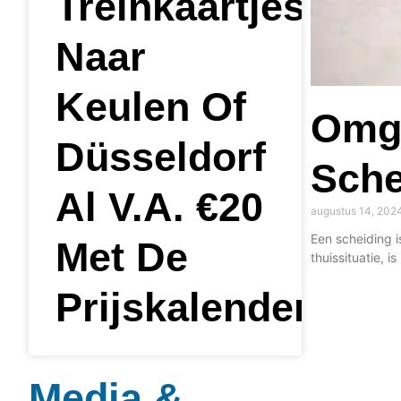
Treinkaartjes
Naar
Keulen Of
Omga
Düsseldorf
Sche
Al V.a. €20
augustus 14, 202
Een scheiding i
Met De
thuissituatie, i
Prijskalenders
Media &