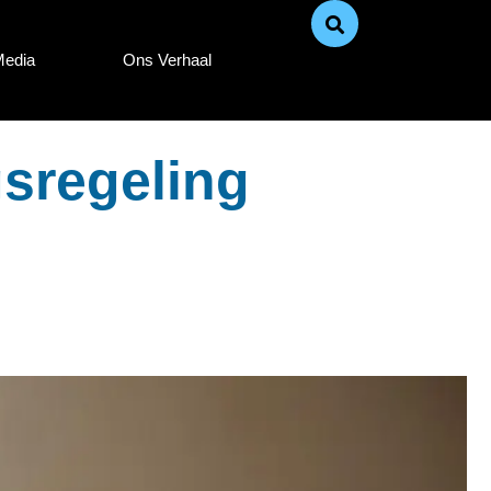
Media
Ons Verhaal
sregeling