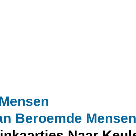
 Mensen
Van Beroemde Mense
einkaartjes Naar Keul