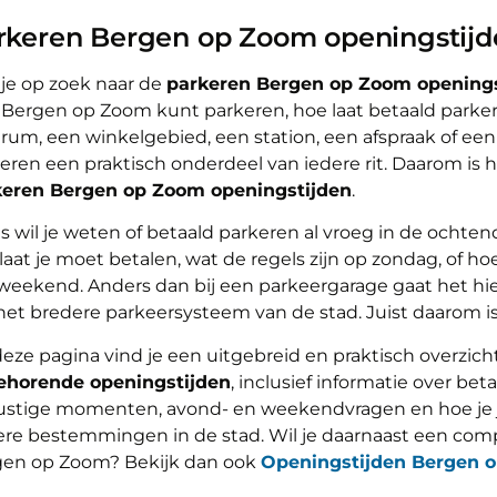
rkeren Bergen op Zoom openingstijd
je op zoek naar de
parkeren Bergen op Zoom openings
n Bergen op Zoom kunt parkeren, hoe laat betaald parkeren
rum, een winkelgebied, een station, een afspraak of een
eren een praktisch onderdeel van iedere rit. Daarom is 
keren Bergen op Zoom openingstijden
.
 wil je weten of betaald parkeren al vroeg in de ochte
laat je moet betalen, wat de regels zijn op zondag, of h
weekend. Anders dan bij een parkeergarage gaat het hie
et bredere parkeersysteem van de stad. Juist daarom is d
eze pagina vind je een uitgebreid en praktisch overzich
behorende openingstijden
, inclusief informatie over be
ustige momenten, avond- en weekendvragen en hoe je
re bestemmingen in de stad. Wil je daarnaast een comp
gen op Zoom? Bekijk dan ook
Openingstijden Bergen 