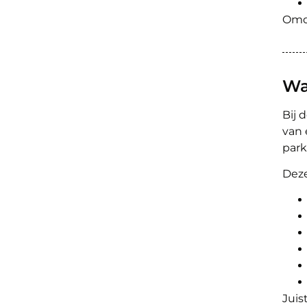
Omda
Wa
Bij 
van 
park
Deze
Juis