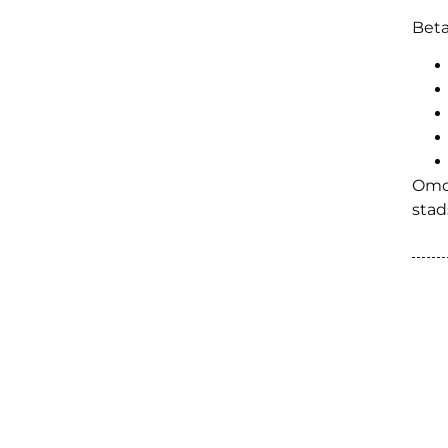
Beta
Omda
stad