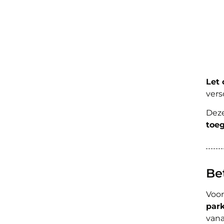
Let 
vers
Deze
toeg
Be
Voor
park
vana