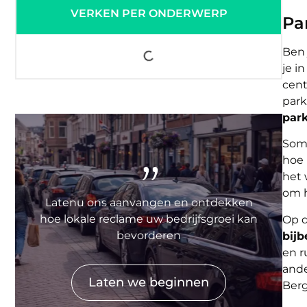
VERKEN PER ONDERWERP
Pa
Ben 
je i
cent
park
par
Soms
"
hoe 
het 
om h
Latenu ons aanvangen en ontdekken
hoe lokale reclame uw bedrijfsgroei kan
Op d
bevorderen
bij
en r
ande
Laten we beginnen
Ber