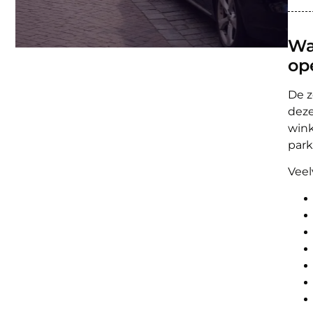
Wa
op
De 
deze
wink
park
Veel