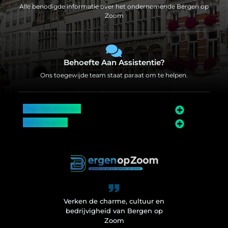
Alle benodigde informatie over het ondernemende Bergen op
Zoom
Behoefte Aan Assistentie?
Ons toegewijde team staat paraat om te helpen.
Top Bedrijven
Informatie
Over Bergen op Zoom
Wij worden ook vermeld op
Verken de charme, cultuur en
bedrijvigheid van Bergen op
Zoom