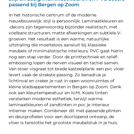
passend bij Bergen op Zoom
In het historische centrum of de moderne
nieuwbouwwijk: stijl is persoonlijk. Laminaatkleuren en
-decors zijn tegenwoordig bijzonder realistisch, met
voelbare structuren, matte afwerkingen en subtiele V-
groeven. Het resultaat is een warme, natuurlijke
uitstraling die moeiteloos aansluit bij klassieke
meubels of minimalistische interieurs. PVC gaat hierin
nog een stap verder. Door de printtechniek en reliëf-
embossing lopen de nerven visueel én tactiel samen.
Van stoer visgraat tot brede kasteelplank: een pvc vloer
levert vaak de strakste passing. Zo benadruk je
lichtinval en creëer je rust in open woonruimtes of
kleine stadsappartementen in Bergen op Zoom. Denk
ook aan kleurtemperatuur en licht. Koele tinten
versterken moderne esthetiek, terwijl warme
laminaatkleuren of zandtinten in pvc je interieur
intiemer maken. Combineer dit met passende plinten
en deurprofielen voor een doorlopend ontwerp; de
vloer is tenslotte het grootste meubelstuk in je huis.