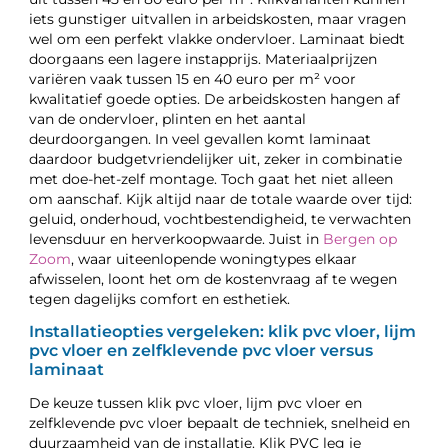
iets gunstiger uitvallen in arbeidskosten, maar vragen
wel om een perfekt vlakke ondervloer. Laminaat biedt
doorgaans een lagere instapprijs. Materiaalprijzen
variëren vaak tussen 15 en 40 euro per m² voor
kwalitatief goede opties. De arbeidskosten hangen af
van de ondervloer, plinten en het aantal
deurdoorgangen. In veel gevallen komt laminaat
daardoor budgetvriendelijker uit, zeker in combinatie
met doe-het-zelf montage. Toch gaat het niet alleen
om aanschaf. Kijk altijd naar de totale waarde over tijd:
geluid, onderhoud, vochtbestendigheid, te verwachten
levensduur en herverkoopwaarde. Juist in
Bergen op
Zoom
, waar uiteenlopende woningtypes elkaar
afwisselen, loont het om de kostenvraag af te wegen
tegen dagelijks comfort en esthetiek.
Installatieopties vergeleken: klik pvc vloer, lijm
pvc vloer en zelfklevende pvc vloer versus
laminaat
De keuze tussen klik pvc vloer, lijm pvc vloer en
zelfklevende pvc vloer bepaalt de techniek, snelheid en
duurzaamheid van de installatie. Klik PVC leg je