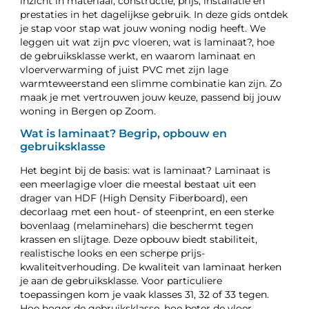
inzicht in materiaal, constructie, prijs, installatie en
prestaties in het dagelijkse gebruik. In deze gids ontdek
je stap voor stap wat jouw woning nodig heeft. We
leggen uit wat zijn pvc vloeren, wat is laminaat?, hoe
de gebruiksklasse werkt, en waarom laminaat en
vloerverwarming of juist PVC met zijn lage
warmteweerstand een slimme combinatie kan zijn. Zo
maak je met vertrouwen jouw keuze, passend bij jouw
woning in Bergen op Zoom.
Wat is laminaat? Begrip, opbouw en
gebruiksklasse
Het begint bij de basis: wat is laminaat? Laminaat is
een meerlagige vloer die meestal bestaat uit een
drager van HDF (High Density Fiberboard), een
decorlaag met een hout- of steenprint, en een sterke
bovenlaag (melaminehars) die beschermt tegen
krassen en slijtage. Deze opbouw biedt stabiliteit,
realistische looks en een scherpe prijs-
kwaliteitverhouding. De kwaliteit van laminaat herken
je aan de gebruiksklasse. Voor particuliere
toepassingen kom je vaak klasses 31, 32 of 33 tegen.
Hoe hoger de gebruiksklasse, hoe beter de vloer