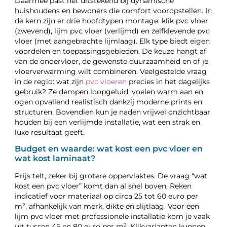
Daarmee past het uitstekend bij dynamische
huishoudens en bewoners die comfort vooropstellen. In
de kern zijn er drie hoofdtypen montage: klik pvc vloer
(zwevend), lijm pvc vloer (verlijmd) en zelfklevende pvc
vloer (met aangebrachte lijmlaag). Elk type biedt eigen
voordelen en toepassingsgebieden. De keuze hangt af
van de ondervloer, de gewenste duurzaamheid en of je
vloerverwarming wilt combineren. Veelgestelde vraag
in de regio: wat zijn
pvc vloeren
precies in het dagelijks
gebruik? Ze dempen loopgeluid, voelen warm aan en
ogen opvallend realistisch dankzij moderne prints en
structuren. Bovendien kun je naden vrijwel onzichtbaar
houden bij een verlijmde installatie, wat een strak en
luxe resultaat geeft.
Budget en waarde: wat kost een pvc vloer en
wat kost laminaat?
Prijs telt, zeker bij grotere oppervlaktes. De vraag “wat
kost een pvc vloer” komt dan al snel boven. Reken
indicatief voor materiaal op circa 25 tot 60 euro per
m², afhankelijk van merk, dikte en slijtlaag. Voor een
lijm pvc vloer met professionele installatie kom je vaak
uit tussen 45 en 80 euro per m². Klikvarianten kunnen