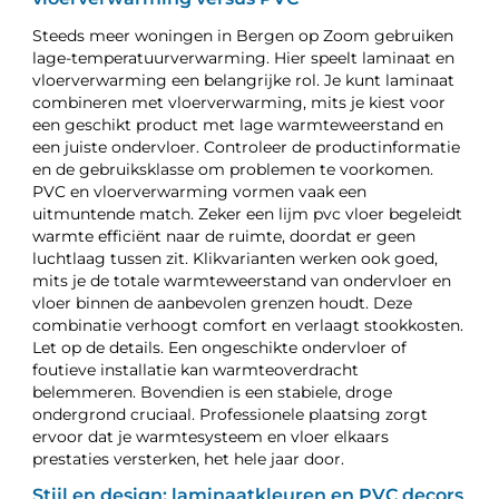
Steeds meer woningen in Bergen op Zoom gebruiken
lage-temperatuurverwarming. Hier speelt laminaat en
vloerverwarming een belangrijke rol. Je kunt laminaat
combineren met vloerverwarming, mits je kiest voor
een geschikt product met lage warmteweerstand en
een juiste ondervloer. Controleer de productinformatie
en de gebruiksklasse om problemen te voorkomen.
PVC en vloerverwarming vormen vaak een
uitmuntende match. Zeker een lijm pvc vloer begeleidt
warmte efficiënt naar de ruimte, doordat er geen
luchtlaag tussen zit. Klikvarianten werken ook goed,
mits je de totale warmteweerstand van ondervloer en
vloer binnen de aanbevolen grenzen houdt. Deze
combinatie verhoogt comfort en verlaagt stookkosten.
Let op de details. Een ongeschikte ondervloer of
foutieve installatie kan warmteoverdracht
belemmeren. Bovendien is een stabiele, droge
ondergrond cruciaal. Professionele plaatsing zorgt
ervoor dat je warmtesysteem en vloer elkaars
prestaties versterken, het hele jaar door.
Stijl en design: laminaatkleuren en PVC decors