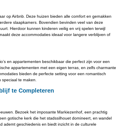
baar op Airbnb. Deze huizen bieden alle comfort en gemakken
meerdere slaapkamers. Bovendien bevinden veel van deze
urt. Hierdoor kunnen kinderen veilig en vrij spelen terwijl
 maakt deze accommodaties ideaal voor langere verblijven of
udio’s en appartementen beschikbaar die perfect zijn voor een
mantische appartementen met een eigen terras, en zelfs charmante
ommodaties bieden de perfecte setting voor een romantisch
 speciaal te maken.
blijf te Completeren
leeuwen. Bezoek het imposante Markiezenhof, een prachtig
een gotische kerk die het stadssilhouet domineert, en wandel
 ademt geschiedenis en biedt inzicht in de culturele