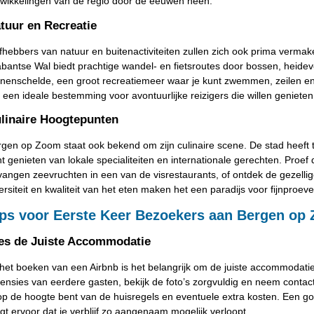
twikkelingen van de regio door de eeuwen heen.
tuur en Recreatie
fhebbers van natuur en buitenactiviteiten zullen zich ook prima verm
bantse Wal biedt prachtige wandel- en fietsroutes door bossen, heidev
nenschelde, een groot recreatiemeer waar je kunt zwemmen, zeilen en
 een ideale bestemming voor avontuurlijke reizigers die willen geniete
linaire Hoogtepunten
gen op Zoom staat ook bekend om zijn culinaire scene. De stad heeft t
t genieten van lokale specialiteiten en internationale gerechten. Pro
angen zeevruchten in een van de visrestaurants, of ontdek de gezelli
ersiteit en kwaliteit van het eten maken het een paradijs voor fijnproeve
ips voor Eerste Keer Bezoekers aan Bergen op
es de Juiste Accommodatie
 het boeken van een Airbnb is het belangrijk om de juiste accommodatie
ensies van eerdere gasten, bekijk de foto’s zorgvuldig en neem contac
op de hoogte bent van de huisregels en eventuele extra kosten. Een 
gt ervoor dat je verblijf zo aangenaam mogelijk verloopt.