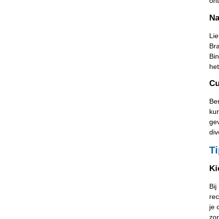
on
Na
Lie
Bra
Bin
het
Cu
Ber
kun
gev
div
T
Ki
Bij
rec
je 
zor