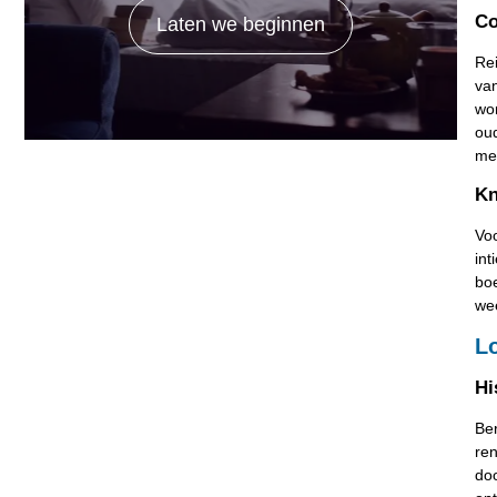
Co
Laten we beginnen
Rei
van
won
oud
me
Kn
Voo
int
boe
we
Lo
Hi
Ber
ren
doo