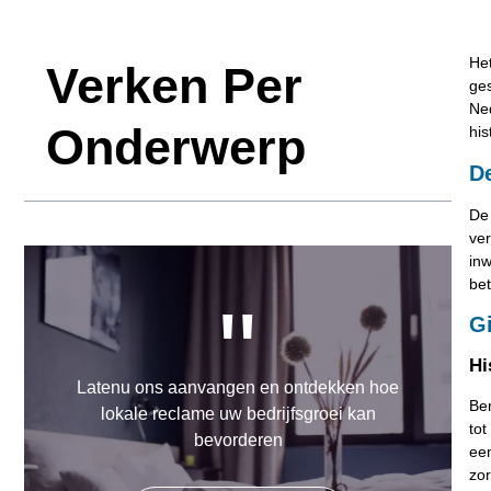
Het
Verken Per
ges
Ned
Onderwerp
his
De
De 
ver
inw
bet
"
G
Hi
Latenu ons aanvangen en ontdekken hoe
Be
lokale reclame uw bedrijfsgroei kan
to
bevorderen
een
zor