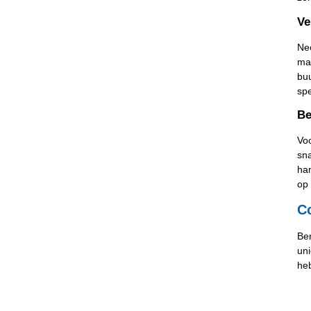
Ve
Nee
maa
buu
sp
Be
Voo
sna
han
op 
C
Ber
uni
heb