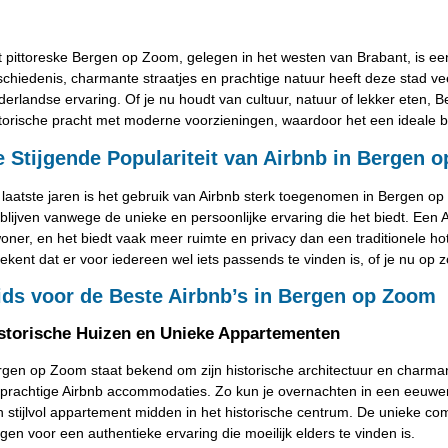
 pittoreske Bergen op Zoom, gelegen in het westen van Brabant, is een
chiedenis, charmante straatjes en prachtige natuur heeft deze stad vee
erlandse ervaring. Of je nu houdt van cultuur, natuur of lekker eten, 
torische pracht met moderne voorzieningen, waardoor het een ideale 
 Stijgende Populariteit van Airbnb in Bergen 
laatste jaren is het gebruik van Airbnb sterk toegenomen in Bergen op
blijven vanwege de unieke en persoonlijke ervaring die het biedt. Een A
oner, en het biedt vaak meer ruimte en privacy dan een traditionele 
ekent dat er voor iedereen wel iets passends te vinden is, of je nu op 
ids voor de Beste Airbnb’s in Bergen op Zoom
storische Huizen en Unieke Appartementen
rgen op Zoom staat bekend om zijn historische architectuur en char
t prachtige Airbnb accommodaties. Zo kun je overnachten in een eeuw
 stijlvol appartement midden in het historische centrum. De unieke co
gen voor een authentieke ervaring die moeilijk elders te vinden is.