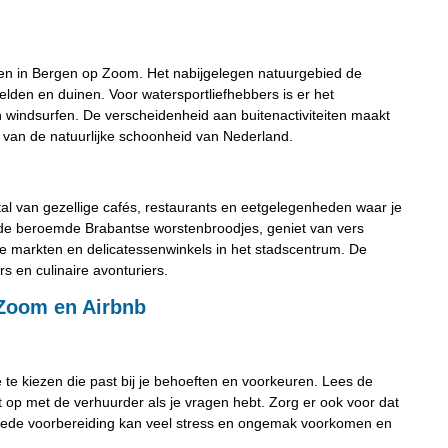
aken in Bergen op Zoom. Het nabijgelegen natuurgebied de
elden en duinen. Voor watersportliefhebbers is er het
 windsurfen. De verscheidenheid aan buitenactiviteiten maakt
n van de natuurlijke schoonheid van Nederland.
al van gezellige cafés, restaurants en eetgelegenheden waar je
ef de beroemde Brabantse worstenbroodjes, geniet van vers
ge markten en delicatessenwinkels in het stadscentrum. De
rs en culinaire avonturiers.
 Zoom en Airbnb
 te kiezen die past bij je behoeften en voorkeuren. Lees de
t op met de verhuurder als je vragen hebt. Zorg er ook voor dat
goede voorbereiding kan veel stress en ongemak voorkomen en