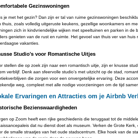
mfortabele Gezinswoningen
s je met het gezin? Dan zijn er tal van ruime gezinswoningen beschik
 thuis, zoals volledig uitgeruste keukens, gezellige woonkamers en 
ingen zich in kindvriendelijke wijken met speeltuinen en parken in de bu
ers genieten van de rust en ruimte. Het gevoel van thuis ver van huis
erdaagse vakanties.
usse Studio’s voor Romantische Uitjes
r stellen die op zoek zijn naar een romantisch uitje, zijn er knusse st
iem verblijf. Denk aan sfeervolle studio’s met uitzicht op de stad, ro
tiekverblijven die zorgen voor een onvergetelijke ervaring. Deze acc
ekendje weg, compleet met alle nodige voorzieningen om de tijd samen
kale Ervaringen en Attracties om je Airbnb Ver
storische Bezienswaardigheden
gen op Zoom heeft een rijke geschiedenis die teruggaat tot de midde
aissancepaleis dat nu dienst doet als museum. Verken de Grote Kerk, 
r de smalle straatjes van het oude stadscentrum. Elke hoek van de stad