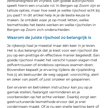
zelfstandigheid en vrijheid. Een goede autorijschool
speelt hierin een cruciale rol. In Bergen op Zoom zijn er
talloze opties, maar hoe weet je welke rijschool echt bij
jou past? In dit artikel help ik je de beste keuze te
maken. Je ontdekt waar je op moet letten, welke
lesmethodes het beste werken en welke rijscholen in
Bergen op Zoom zich onderscheiden.
Waarom de juiste rijschool zo belangrijk is
Je rijbewijs haal je meestal maar één keer in je leven.
Het is dus belangrijk dat je kiest voor een rijschool die
jou op een prettige én effectieve manier begeleidt. Een
goede rijschool maakt het verschil tussen slagen met
zelfvertrouwen of eindeloos opnieuw examen doen.
Bovendien bepaalt je ervaring tijdens de rijopleiding
hoe jij als bestuurder de weg opgaat: voorzichtig, alert
en zeker van jezelf, of juist onzeker en gespannen.
Een ervaren en betrokken instructeur kan jou op je
gemak stellen, faalangst verminderen en je
voorbereiden op het echte verkeer. Daarbij zorgt een
gestructureerde lesmethode ervoor dat je snel
vorderingen maakt. Of je nu een snelle leerling bent of