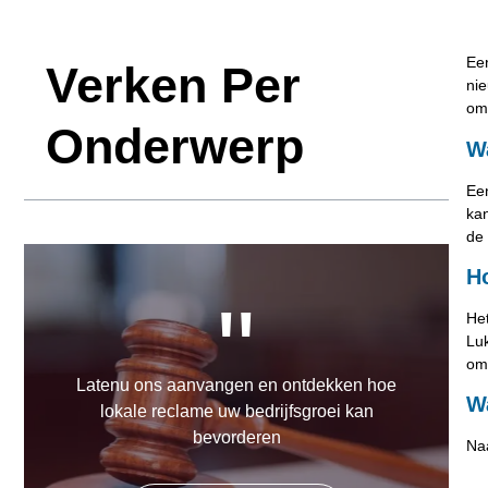
Een
Verken Per
nie
omg
Onderwerp
W
Ee
ka
de 
H
"
Het
Luk
omg
Latenu ons aanvangen en ontdekken hoe
W
lokale reclame uw bedrijfsgroei kan
bevorderen
Na