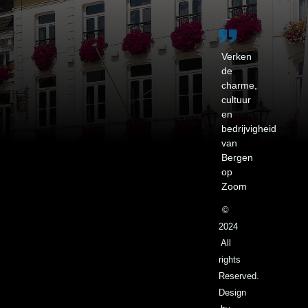
Verken
de
charme,
cultuur
en
bedrijvigheid
van
Bergen
op
Zoom
©
2024
All
rights
Reserved.
Design