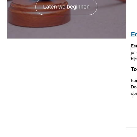
Laten we beginnen
E
Ee
je 
bij
To
Een
Doo
ops