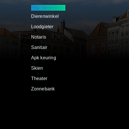
Top Bedrijven
Dierenwinkel
Loodgieter
Notaris
Sanitair
Apk keuring
Skien
Theater
Zonnebank