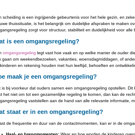
 scheiding is een ingrijpende gebeurtenis voor het hele gezin, en zek
uwe thuissituatie, is het belangrijk om duidelijke afspraken te make
angsregeling zorgt voor structuur, stabiliteit en duidelijkheid voor alle
at is een omgangsregeling?
n
omgangsregeling
legt vast hoe vaak en op welke manier de ouder die
n gaan om weekendbezoeken, vakanties, woensdagmiddagen, of andere 
kinderen en rekening houden met hun leeftijd, behoeften en ontwikkeli
oe maak je een omgangsregeling?
 is bij voorkeur dat ouders samen een omgangsregeling opstellen. Dit 
t het niet om tot een gezamenlijke regeling te komen, dan kan de rec
angsregeling vaststellen aan de hand van alle relevante informatie, m
at staat er in een omgangsregeling?
ast de frequentie en duur van de contactmomenten, kan er in de omg
Haal- en brengmomenten:
Waar en hoe worden de kinderen ove